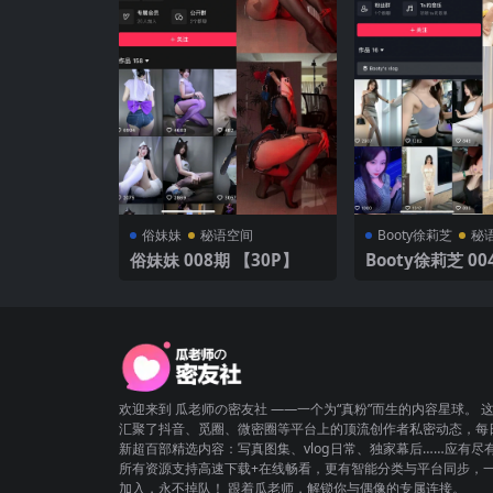
俗妹妹
秘语空间
Booty徐莉芝
秘
俗妹妹 008期 【30P】
Booty徐莉芝 00
P3V】
欢迎来到 瓜老师の密友社 ——一个为“真粉”而生的内容星球。 
汇聚了抖音、觅圈、微密圈等平台上的顶流创作者私密动态，每
新超百部精选内容：写真图集、vlog日常、独家幕后……应有尽
所有资源支持高速下载+在线畅看，更有智能分类与平台同步，
加入，永不掉队！ 跟着瓜老师，解锁你与偶像的专属连接。