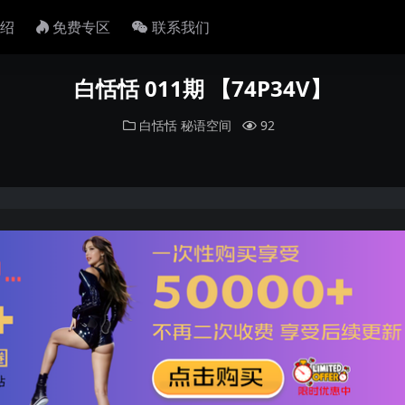
绍
免费专区
联系我们
白恬恬 011期 【74P34V】
白恬恬
秘语空间
92