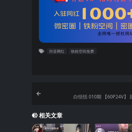
抖音网红
铁粉空间免费
白恬恬 010期 【60P24
相关文章