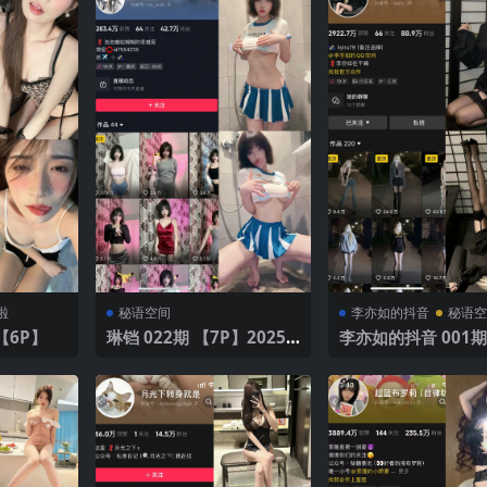
啦
秘语空间
李亦如的抖音
秘语
【6P】
琳铛 022期 【7P】2025
李亦如的抖音 001期 【22
年最新版
P23V】