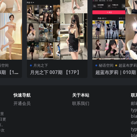
语空间
月光之下
秘语空间
超蓝布罗
4期 【19
月光之下 007期 【17P】
超蓝布罗莉｜010期
5P1V】
快速导航
关于本站
联
开通会员
联系我们
邮
ty
这里
bl
日更
da
有。
ty
一次
bl