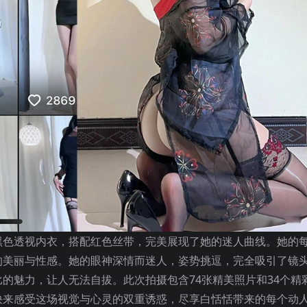
黑色透视内衣，搭配红色丝带，完美展现了她的迷人曲线。她的
的美丽与性感。她的眼神深情而迷人，姿势挑逗，完全吸引了镜
的魅力，让人无法自拔。此次拍摄包含74张精美照片和34个精
快来感受这场视觉与心灵的双重诱惑，尽享白恬恬带来的每个动