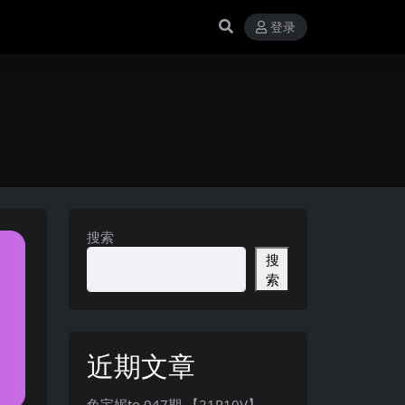
登录
搜索
搜
索
近期文章
兔宝妮to 047期 【21P10V】