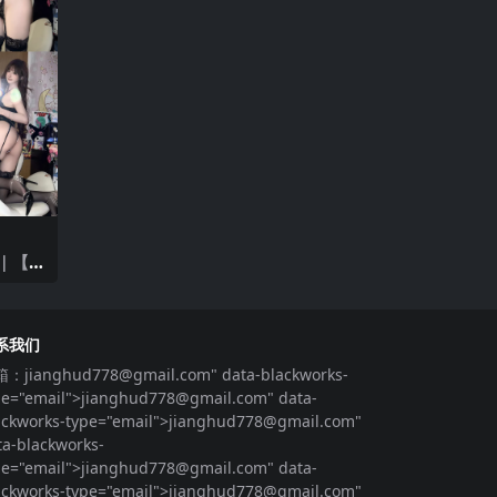
莉
｜【1
系我们
箱：
jianghud778@gmail.com
" data-blackworks-
pe="email">
jianghud778@gmail.com
" data-
ackworks-type="email">
jianghud778@gmail.com
"
ta-blackworks-
pe="email">
jianghud778@gmail.com
" data-
ackworks-type="email">
jianghud778@gmail.com
"