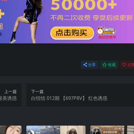
分享
收藏
点赞
上一篇
下一篇
V】 甜美诱惑
白恬恬 012期 【697P8V】 红色诱惑