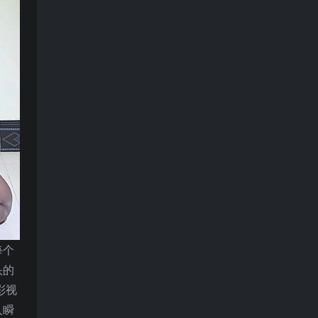
每个
头的
彩视
人瞬