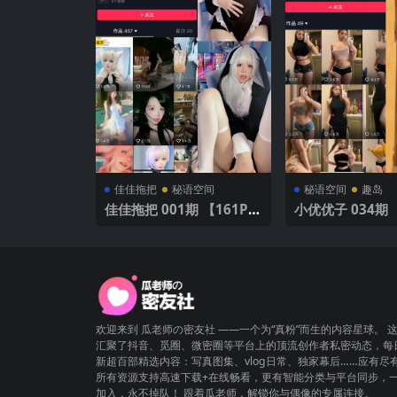
佳佳拖把
秘语空间
秘语空间
趣岛
佳佳拖把 001期 【161P1
小优优子 034期 
3V】
V】
欢迎来到 瓜老师の密友社 ——一个为“真粉”而生的内容星球。 
汇聚了抖音、觅圈、微密圈等平台上的顶流创作者私密动态，每
新超百部精选内容：写真图集、vlog日常、独家幕后……应有尽
所有资源支持高速下载+在线畅看，更有智能分类与平台同步，
加入，永不掉队！ 跟着瓜老师，解锁你与偶像的专属连接。