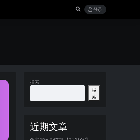
登录
搜索
搜
索
近期文章
兔宝妮to 047期 【21P10V】