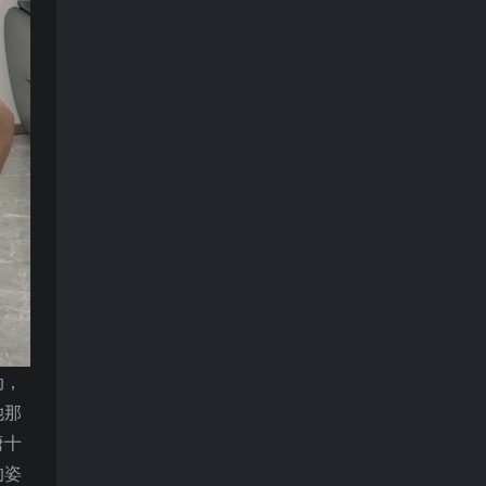
动，
她那
唐十
的姿