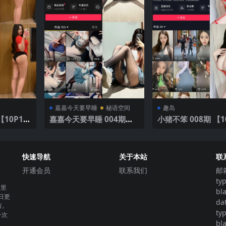
嘉嘉今天要早睡
秘语空间
趣岛
【10P1
嘉嘉今天要早睡 004期
小猪不笨 008期 【1
【63P】
2V】
快速导航
关于本站
联
开通会员
联系我们
邮
ty
这里
bl
日更
da
有。
ty
一次
bl