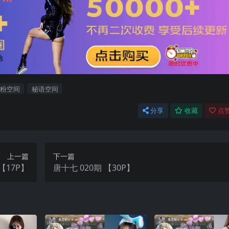
铁粉空间
秘语空间
分享
收藏
点赞
上一篇
下一篇
【17P】
唐十七 020期 【30P】