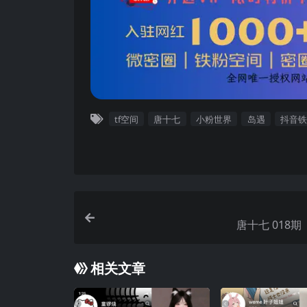
tf空间
唐十七
小粉世界
岛遇
抖音
唐十七 018期 
相关文章