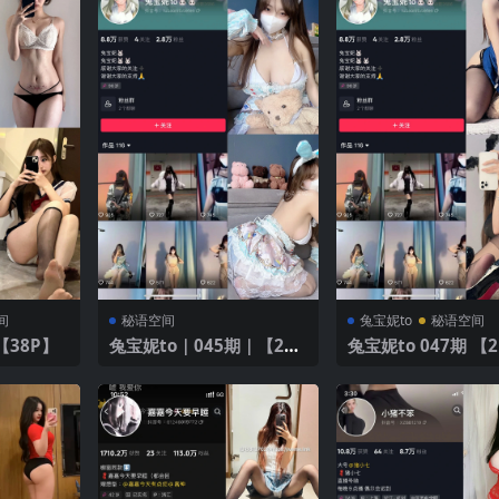
间
秘语空间
兔宝妮to
秘语空间
【38P】
兔宝妮to｜045期｜【25P
兔宝妮to 047期 【2
15V】
V】