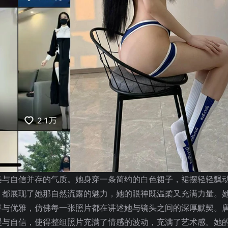
美与自信并存的气质。她身穿一条简约的白色裙子，裙摆轻轻飘
，都展现了她那自然流露的魅力，她的眼神既温柔又充满力量。
容与优雅，仿佛每一张照片都在讲述她与镜头之间的深厚默契。
暖与自信，使得整组照片充满了情感的波动，充满了艺术感。她