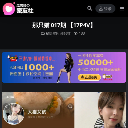
登录
那只猫 017期 【17P4V】
秘语空间
那只猫
133