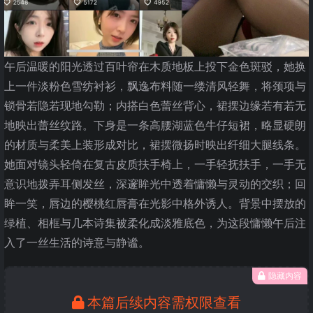
午后温暖的阳光透过百叶帘在木质地板上投下金色斑驳，她换
上一件淡粉色雪纺衬衫，飘逸布料随一缕清风轻舞，将颈项与
锁骨若隐若现地勾勒；内搭白色蕾丝背心，裙摆边缘若有若无
地映出蕾丝纹路。下身是一条高腰湖蓝色牛仔短裙，略显硬朗
的材质与柔美上装形成对比，裙摆微扬时映出纤细大腿线条。
她面对镜头轻倚在复古皮质扶手椅上，一手轻抚扶手，一手无
意识地拨弄耳侧发丝，深邃眸光中透着慵懒与灵动的交织；回
眸一笑，唇边的樱桃红唇膏在光影中格外诱人。背景中摆放的
绿植、相框与几本诗集被柔化成淡雅底色，为这段慵懒午后注
入了一丝生活的诗意与静谧。
隐藏内容
本篇后续内容需权限查看