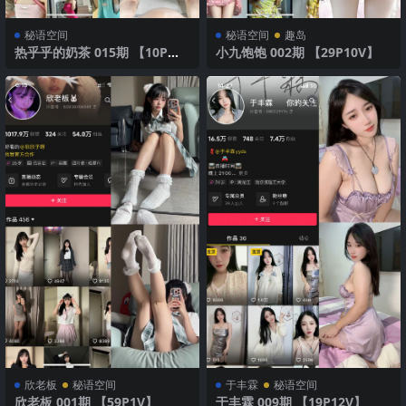
秘语空间
秘语空间
趣岛
热乎乎的奶茶 015期 【10P】2
小九饱饱 002期 【29P10V】
025年最新版
欣老板
秘语空间
​于丰霖
秘语空间
欣老板 001期 【59P1V】
于丰霖 009期 【19P12V】