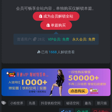
会员可畅享全站内容，单独购买仅解锁本篇。
成为会员解锁全站
单篇购买
普通用户:
28元
VIP会员:
免费
永久会员:
免费
已有
1668
人解锁查看
小粉世界
岛遇
抖音铁粉空间
秘语空间
趣岛
那只猫
分享
收藏
点赞(
0
)