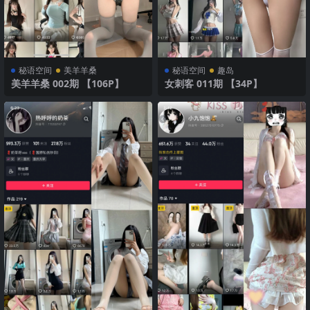
秘语空间
美羊羊桑
秘语空间
趣岛
美羊羊桑 002期 【106P】
女刺客 011期 【34P】