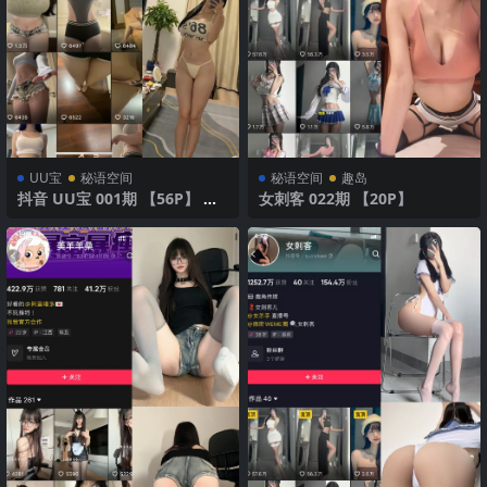
UU宝
秘语空间
秘语空间
趣岛
抖音 UU宝 001期 【56P】 魅
女刺客 022期 【20P】
力运动装