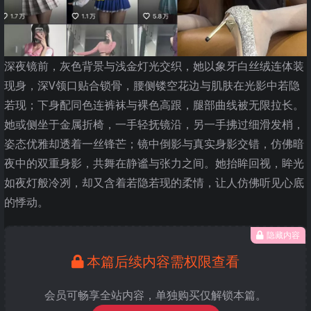
深夜镜前，灰色背景与浅金灯光交织，她以象牙白丝绒连体装
现身，深V领口贴合锁骨，腰侧镂空花边与肌肤在光影中若隐
若现；下身配同色连裤袜与裸色高跟，腿部曲线被无限拉长。
她或侧坐于金属折椅，一手轻抚镜沿，另一手拂过细滑发梢，
姿态优雅却透着一丝锋芒；镜中倒影与真实身影交错，仿佛暗
夜中的双重身影，共舞在静谧与张力之间。她抬眸回视，眸光
如夜灯般冷冽，却又含着若隐若现的柔情，让人仿佛听见心底
的悸动。
隐藏内容
本篇后续内容需权限查看
会员可畅享全站内容，单独购买仅解锁本篇。