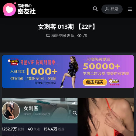
登录
女刺客 013期 【22P】
秘语空间
趣岛
70