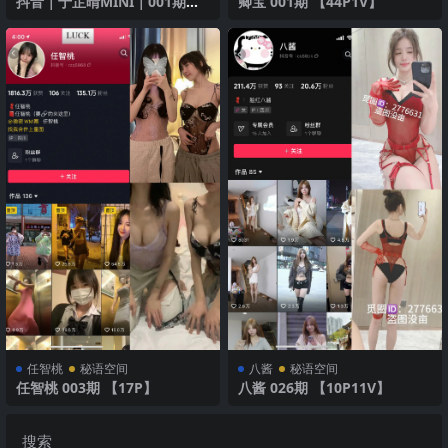
抖音｜于芷晴MINI｜001期｜
卿宝 001期 【44P1V】
【102P】｜白裙高跟
任智桃
秘语空间
八酱
秘语空间
任智桃 003期 【17P】
八酱 026期 【10P11V】
搜索