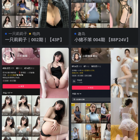
一只莉莉子
电鸽
趣岛
一只莉莉子｜002期｜【43P】
小猪不笨 004期 【88P24V】