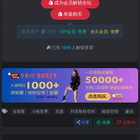
成为会员解锁全站
单篇购买
普通用户:
28元
VIP会员:
免费
永久会员:
免费
已有
1668
人解锁查看
女刺客
小粉世界
岛遇
抖音铁粉空间
秘语空间
趣岛
分享
收藏
点赞(
0
)