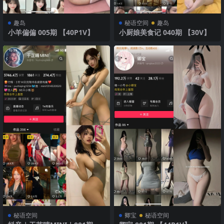
趣岛
秘语空间
趣岛
小羊偏偏 005期 【40P1V】
小厨娘美食记 040期 【30V】
秘语空间
卿宝
秘语空间