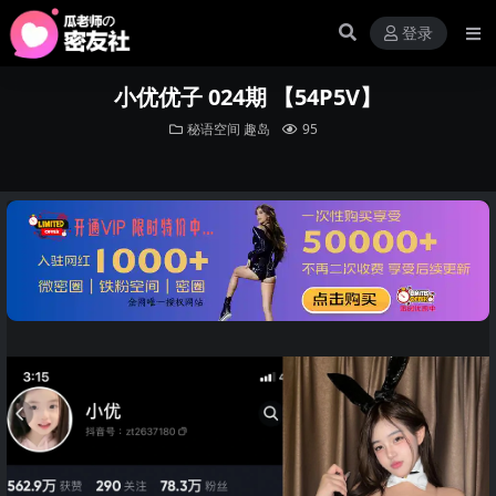
登录
小优优子 024期 【54P5V】
秘语空间
趣岛
95