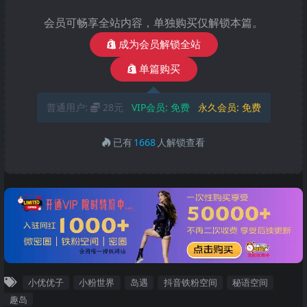
会员可畅享全站内容，单独购买仅解锁本篇。
成为会员解锁全站
单篇购买
普通用户:
28元
VIP会员:
免费
永久会员:
免费
已有
1668
人解锁查看
小优优子
小粉世界
岛遇
抖音铁粉空间
秘语空间
趣岛