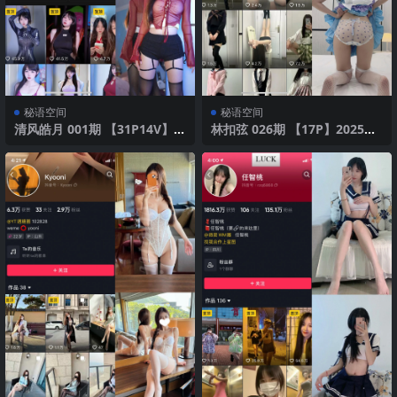
秘语空间
秘语空间
清风皓月 001期 【31P14V】2
林扣弦 026期 【17P】2025年
025年最新版
最新版