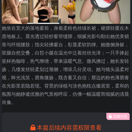
她坐在宽大的落地窗前，身着柔粉色丝绒长裙，裙摆轻覆在木
质地板上。晨光透过轻纱窗帘缝隙，细腻光影勾勒出她优美锁
骨与纤细腰肢；指尖轻拂窗台，彰显柔软韵律。她微侧身躯，
双腿自然交叠，白皙小腿在温光中泛着丝丝光泽；一只手捧起
瓷杯热咖啡，热气缭绕，带来温暖气息。微风拂过，她长发轻
扬，几缕发丝轻柔划过颈侧，增添几分灵动。她与镜头温柔对
视，眸光浅笑，唇角微扬，既含蓄又自信；唇边的粉色薄唇膏
在光影里若隐若现。背景的绿植与淡色抱枕点缀居室，柔和的
氛围与她静谧优雅的气质相呼应，仿佛一幅温暖而细腻的清晨
肖像。
隐藏内容
本篇后续内容需权限查看