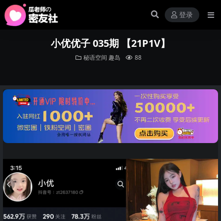
登录
小优优子 035期 【21P1V】
秘语空间
趣岛
88