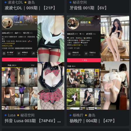
凌凌七DL
趣岛
秘语空间
凌凌七DL｜009期｜【21P】
牙齿怪 001期 【6V】
Lusa
秘语空间
杨晚拧
趣岛
抖音 Lusa 003期 【74P4V】
杨晚拧｜004期｜【47P】
可爱女仆装