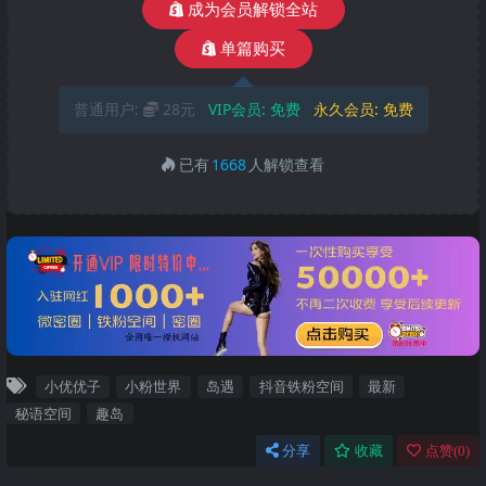
成为会员解锁全站
单篇购买
普通用户:
28元
VIP会员:
免费
永久会员:
免费
已有
1668
人解锁查看
小优优子
小粉世界
岛遇
抖音铁粉空间
最新
秘语空间
趣岛
分享
收藏
点赞(
0
)