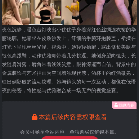
夜色沉静，暖色台灯映出小优优子身着深红色丝绸连衣裙的华
丽轮廓。她靠坐在皮质沙发上，纤细的手腕环抱膝盖，裙摆在
灯光下呈现丝丝光泽。视频中，她轻轻抬腿，露出修长美腿与
银色高跟鞋，动作优雅却带着几分挑逗。她侧身望向镜头，长
发随肩滑落，唇角带着浅浅笑意，眼神深邃而自信。背景中的
金属装饰与艺术挂画为空间增添现代感，酒杯里的红酒微晃，
映出倒影般的流动纹理。她与镜头的每一次互动，都像在低语
夜的秘密，将性感与优雅融合成一场无声的视觉盛宴。
隐藏内容
本篇后续内容需权限查看
会员可畅享全站内容，单独购买仅解锁本篇。