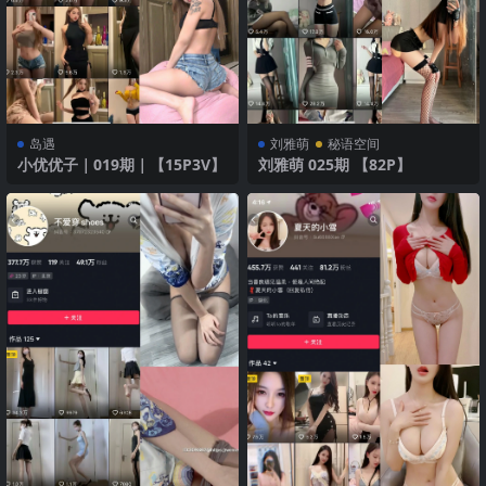
岛遇
刘雅萌
秘语空间
小优优子｜019期｜【15P3V】
刘雅萌 025期 【82P】