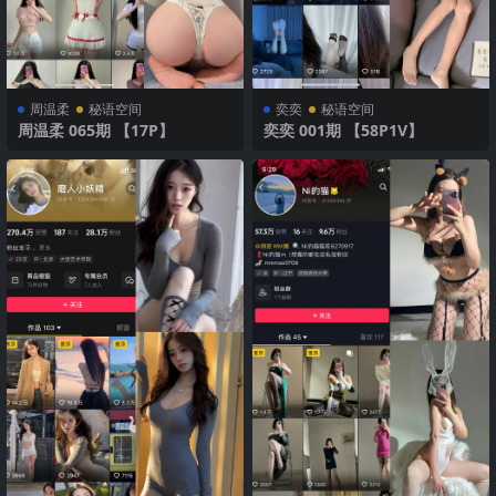
周温柔
秘语空间
奕奕
秘语空间
周温柔 065期 【17P】
奕奕 001期 【58P1V】