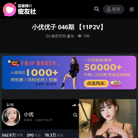
登录
小优优子 046期 【11P2V】
秘语空间
趣岛
106