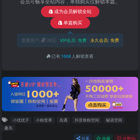
会员可畅享全站内容，单独购买仅解锁本篇。
成为会员解锁全站
单篇购买
普通用户:
28元
VIP会员:
免费
永久会员:
免费
已有
1668
人解锁查看
小优优子
小粉世界
岛遇
抖音铁粉空间
秘语空间
趣岛
分享
收藏
点赞(
0
)