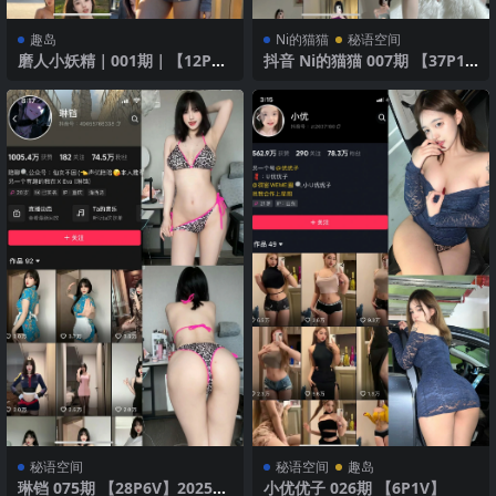
趣岛
Ni的猫猫
秘语空间
磨人小妖精｜001期｜【12P6
抖音 Ni的猫猫 007期 【37P1
V】
V】 性感兔女郎
秘语空间
秘语空间
趣岛
琳铛 075期 【28P6V】2025年
小优优子 026期 【6P1V】