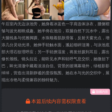
午后室内无边泳池旁，她身着冰蓝色一字肩连体泳衣，腰侧褶
皱与波光相映成趣。她半倚在池沿，双腿自然下沉水中，露出
大腿线条与优雅脚踝。水珠顺着肌肤滑落，反射天窗光点，增
添几分灵动光泽。她伸手轻触水面，溅起细碎涟漪，与泳池底
部大理石纹理呼应；另一手轻撩湿发，将发丝拨到耳后，露出
修长颈线。镜头拉近，能听见水声和轻呼气息交织，她微抬下
巴，眸光清澈中藏着淡淡自信。背景的玻璃幕墙外，绿植影影
绰绰，营造出清新静谧的度假氛围。她在水与光的交织中，展
现出冷艳与柔情兼容的独特魅力。
隐藏内容
本篇后续内容需权限查看