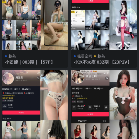
趣岛
秘语空间
趣岛
小团嫂｜003期｜【57P】
小冰不太瘦 032期 【23P2V】