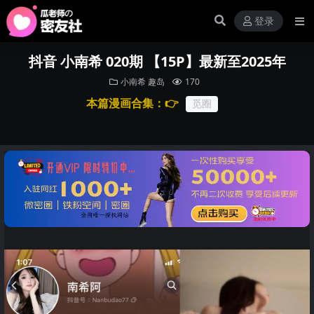
登录
抖音 小南希 020期 【15P】最新至2025年
小南希
趣岛
170
本篇漫画合集：👉
觅圈