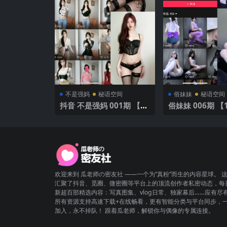
不是强妈
秘语空间
俗妹妹
秘语空间
抖音 不是强妈 001期 【80
俗妹妹 006期
P】 魅力内衣展现
欢迎来到 瓜老师の密友社 ——一个为“真粉”而生的内容星球。 
汇聚了抖音、觅圈、微密圈等平台上的顶流创作者私密动态，每
新超百部精选内容：写真图集、vlog日常、独家幕后……应有尽
所有资源支持高速下载+在线畅看，更有智能分类与平台同步，
加入，永不掉队！ 跟着瓜老师，解锁你与偶像的专属连接。