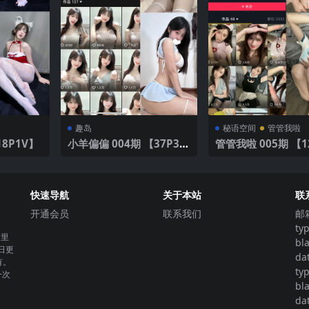
趣岛
秘语空间
管管我啦
 【18P1V】
小羊偏偏 004期 【37P3
管管我啦 005期 【1
V】
快速导航
关于本站
联
开通会员
联系我们
邮
ty
这里
bl
日更
da
有。
ty
一次
bl
da