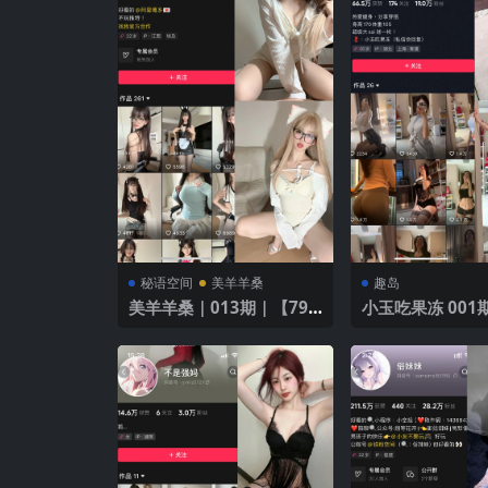
秘语空间
美羊羊桑
趣岛
美羊羊桑｜013期｜【79
小玉吃果冻 001期
P】
P】