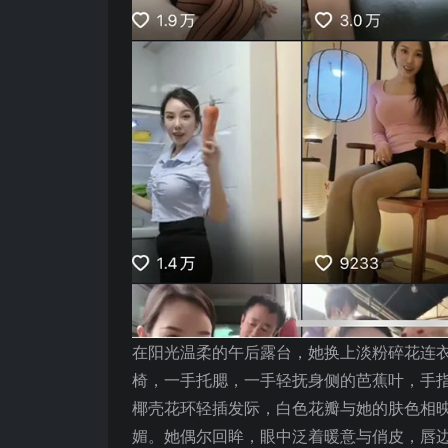
在阳光温柔的午后露台，她换上淡粉碎花连
椅，一手托腮，一手轻抚身侧的芭蕉叶，手
椰壳花环轻插发际，白色花瓣与她的肤色相
媚。她偶尔回眸，眼中泛着暖意与俏皮，唇