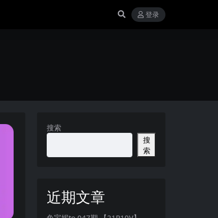
登录
搜索
搜
索
近期文章
兔宝妮to 047期 【21P10V】