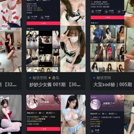
秘语空间
趣岛
秘语空间
 【32
妙妙少女酱 001期 【30
大宝sod秘｜005期
P】
P】