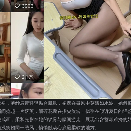
衣裙，薄纱肩带轻轻贴合肌肤，裙摆在微风中荡漾如水波。她斜
指间捻起一片落英，细碎花瓣在指尖旋转，似乎在倾诉夏日的轻
映成画，柔和光影在她的锁骨与腰间游走，展现出含蓄却难掩的
边浅笑如同一缕风，悄悄触动心底最柔软的地方。