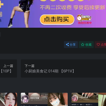
分享
收藏
点赞
上一篇
下一篇
【10P】
小厨娘美食记 014期 【6P1V】