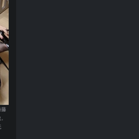
倚藤
盈。
妩