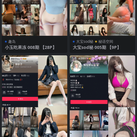
趣岛
大宝sod秘
秘语空间
小玉吃果冻 008期 【28P】
大宝sod秘 005期 【9P】