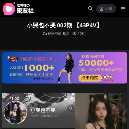
登录
小哭包不哭 002期 【43P4V】
秘语空间
趣岛
108