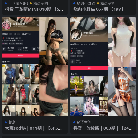
于芷晴MINI
秘语空间
烧肉小野猫
秘语空间
抖音 于芷晴MINI 010期 【51P
烧肉小野猫 057期 【19V】
2V】 睡衣与魅力微笑
趣岛
秘语空间
大宝sod秘｜011期｜【6P5
抖音｜佐佐酱｜003期｜【24
V】
P】｜迷人姿态