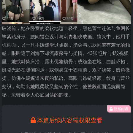
破晓前，她在卧室的柔软地毯上轻坐，黑色蕾丝连体与鱼网长
袜紧贴身形，腰间镂空设计与刺青相映成画。镜头中，她用手
机遮面，另一只手缓缓滑过裙摆，指尖与肌肤间若有若无的触
感，眼眸隐于刘海下却流露探寻与柔情。43张照片与4段视频
里，她或斜倚床沿，露出优雅锁骨；或跪坐在地，曲腿环抱，
斑驳光影在腿侧闪烁；或侧身立于衣柜前，双眸浅笑，唇角微
扬，仿佛在娓娓道来夜的私语。高跟与饰链轻颤，纹身与蕾丝
交织，勾勒出她既柔软又坚韧的个性，使整段画面温婉而隐
秘，流转着令人心底回荡的韵味。
隐藏内容
本篇后续内容需权限查看