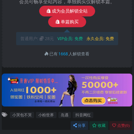
会员可畅享全站内容，单独购买仅解锁本篇。
成为会员解锁全站
单篇购买
普通用户:
28元
VIP会员:
免费
永久会员:
免费
已有
1668
人解锁查看
小哭包不哭
小粉世界
岛遇
抖音网红
分享
收藏
点赞(
0
)