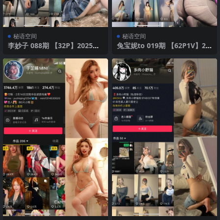
秘语空间
秘语空间
李妙子 088期 【32P】2025年
兔宝妮to 019期 【62P1V】20
最新版
25年最新版