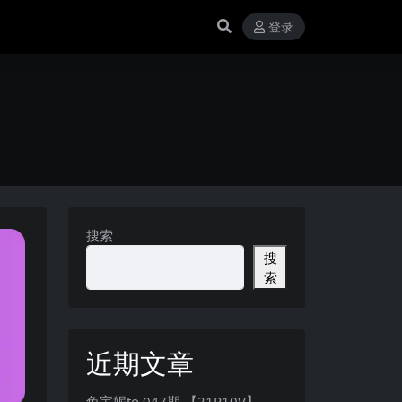
登录
搜索
搜
索
近期文章
兔宝妮to 047期 【21P10V】