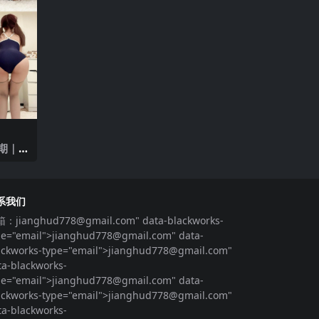
期｜
系我们
箱：
jianghud778@gmail.com
" data-blackworks-
pe="email">
jianghud778@gmail.com
" data-
ackworks-type="email">
jianghud778@gmail.com
"
ta-blackworks-
pe="email">
jianghud778@gmail.com
" data-
ackworks-type="email">
jianghud778@gmail.com
"
ta-blackworks-