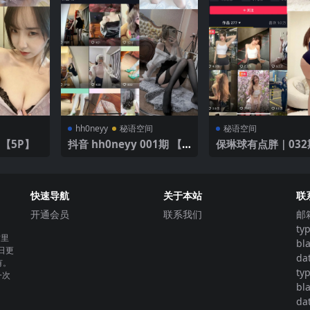
hh0neyy
秘语空间
秘语空间
【5P】
抖音 hh0neyy 001期 【4
保琳球有点胖｜032
0P】 粉色蕾丝睡衣诱惑
【14P】
快速导航
关于本站
联
开通会员
联系我们
邮
ty
这里
bl
日更
da
有。
ty
一次
bl
da