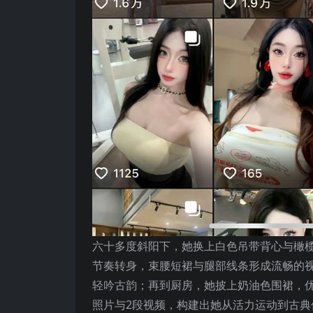
六十多度斜阳下，她换上白色吊带背心与橄
节奏转身，束腰短裙与腿部线条形成流畅的
轻吟古韵；再到厨房，她披上奶油色围裙，优
照片与2段视频，构建出她从活力运动到古典