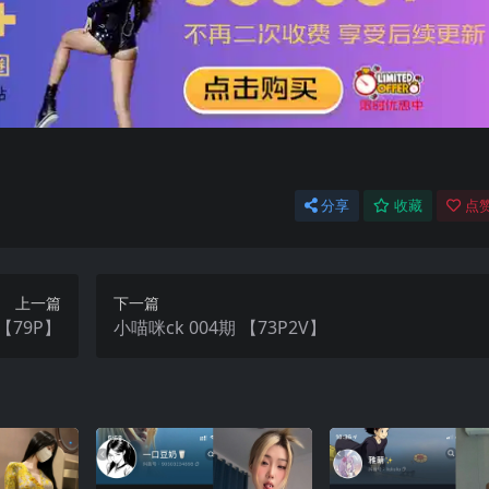
分享
收藏
点赞
上一篇
下一篇
 【79P】
小喵咪ck 004期 【73P2V】