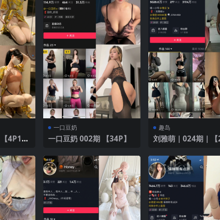
一口豆奶
趣岛
【4P1
一口豆奶 002期 【34P】
刘雅萌｜024期｜【