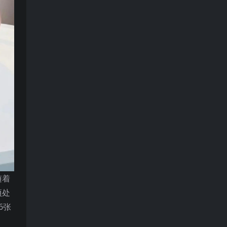
随着
项处
6张