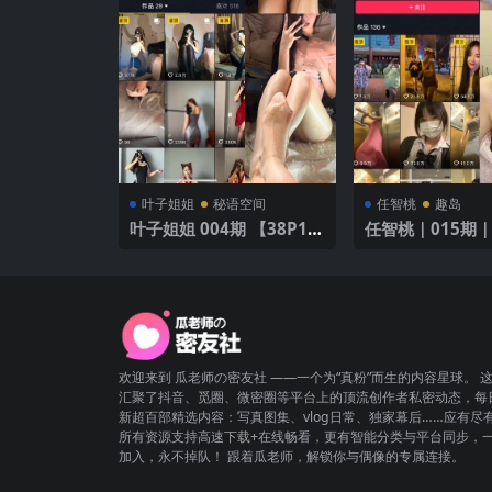
叶子姐姐
秘语空间
任智桃
趣岛
叶子姐姐 004期 【38P1
任智桃｜015期｜
V】
欢迎来到 瓜老师の密友社 ——一个为“真粉”而生的内容星球。 
汇聚了抖音、觅圈、微密圈等平台上的顶流创作者私密动态，每
新超百部精选内容：写真图集、vlog日常、独家幕后……应有尽
所有资源支持高速下载+在线畅看，更有智能分类与平台同步，
加入，永不掉队！ 跟着瓜老师，解锁你与偶像的专属连接。