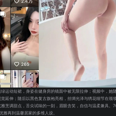
榄绿运动短裙，身姿在健身房的镜面中被无限拉伸；视频中，她
视觉延伸；随后以黑色复古旗袍亮相，丝绸光泽与绣花细节在颈
雅烹调甜点，舌尖试味的一刻，眉眼含笑，自信与温柔兼具。7
优雅再到温馨居家的多维人设。