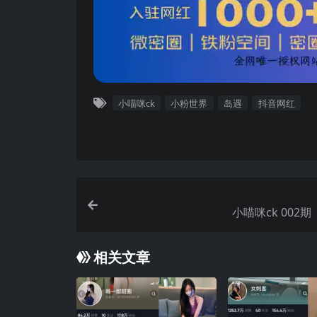
小喵咪ck
小粉世界
岛遇
抖音网红
小喵咪ck 002期
相关文章