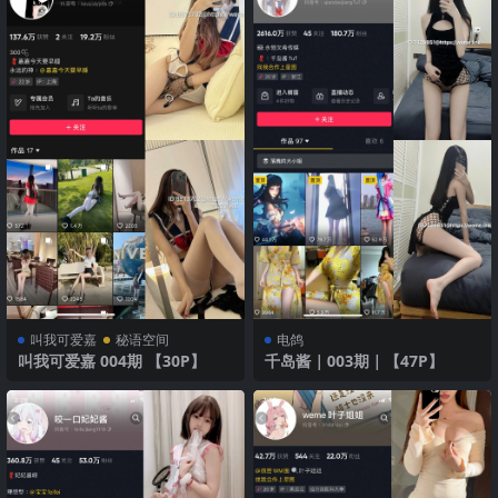
叫我可爱嘉
秘语空间
电鸽
叫我可爱嘉 004期 【30P】
千岛酱｜003期｜【47P】