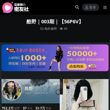
登录
酷野｜003期｜【56P6V】
电鸽
酷野
65