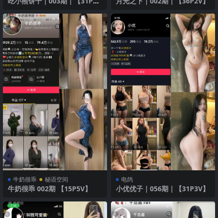
吃小熊饼干｜003期｜【31P12
月光之下｜002期｜【36P2V】
V】
牛奶很乖
秘语空间
电鸽
牛奶很乖 002期 【15P5V】
小优优子｜056期｜【31P3V】