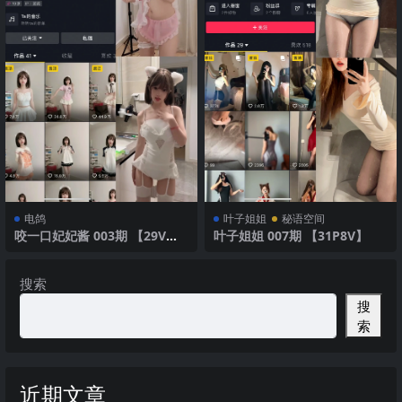
电鸽
叶子姐姐
秘语空间
咬一口妃妃酱 003期 【29V】2
叶子姐姐 007期 【31P8V】
025年最新版
搜索
搜
索
近期文章