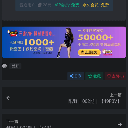
普通用户:
28元
VIP会员:
免费
永久会员:
免费
酷野
分享
收藏
点赞(
0
)
上一篇
酷野｜002期｜【49P3V】
下一篇
酷野｜004期｜【54P】