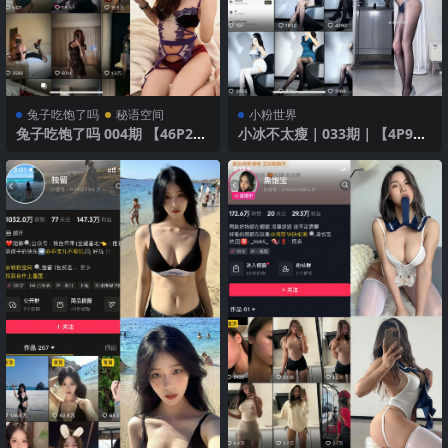
兔子吃饱了吗
秘语空间
小粉世界
兔子吃饱了吗 004期 【46P2
小冰不太瘦｜033期｜【4P9
V】
V】