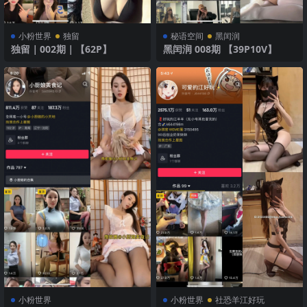
小粉世界
独留
秘语空间
黑闰润
独留｜002期｜【62P】
黑闰润 008期 【39P10V】
小粉世界
小粉世界
社恐羊江好玩