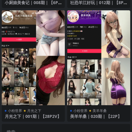
小厨娘美食记｜008期｜【6P3
社恐羊江好玩｜012期｜【8P6
V】
V】
小粉世界
月光之下
小粉世界
美羊羊桑
月光之下｜001期｜【28P2V】
美羊羊桑｜020期｜【22P】
搜索