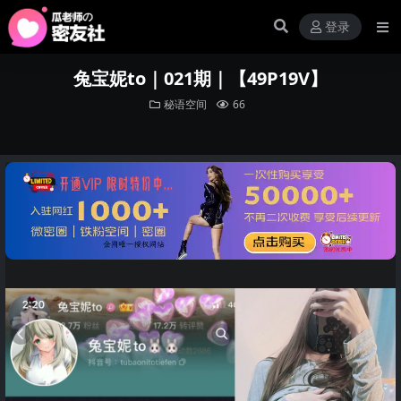
登录
兔宝妮to｜021期｜【49P19V】
秘语空间
66