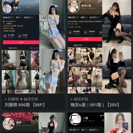
刘雅萌
秘语空间
秘语空间
刘雅萌 006期 【86P】
晚安u崽｜001期｜【20V】