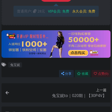
普通用户:
28元
VIP会员:
免费
永久会员:
免费
兔宝妮
分享
收藏
点赞(
0
)
上一篇
兔宝妮to｜020期｜【30P4V】