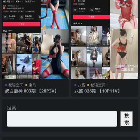
秘语空间
趣岛
八酱
秘语空间
奶白鹿神 003期 【28P3V】
八酱 026期 【10P11V】
搜索
搜
索