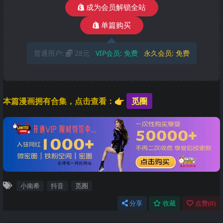
成为会员解锁全站
单篇购买
普通用户:
28元
VIP会员:
免费
永久会员:
免费
本篇漫画拥有合集，点击查看：👉
觅圈
小南希
抖音
觅圈
分享
收藏
点赞(
0
)