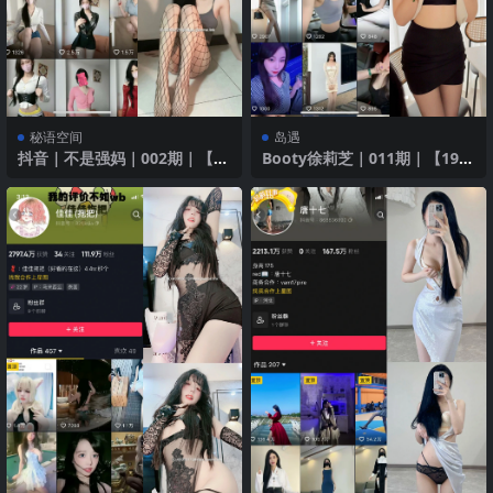
秘语空间
岛遇
抖音｜不是强妈｜002期｜【85
Booty徐莉芝｜011期｜【19
P】｜性感魅力时刻
P】