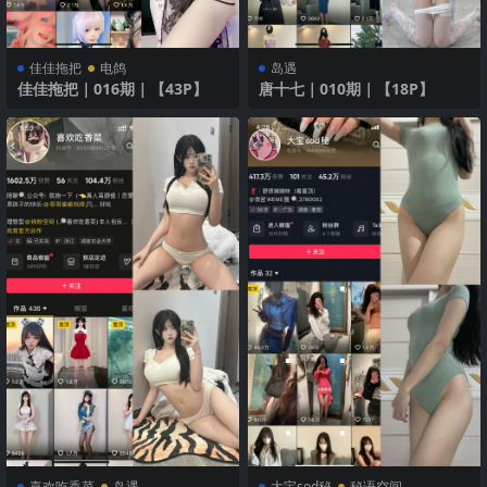
佳佳拖把
电鸽
岛遇
佳佳拖把｜016期｜【43P】
唐十七｜010期｜【18P】
喜欢吃香菜
岛遇
大宝sod秘
秘语空间