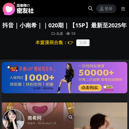
登录
抖音｜小南希｜｜020期｜【15P】最新至2025年
岛遇
59
本篇漫画合集：👉
觅圈