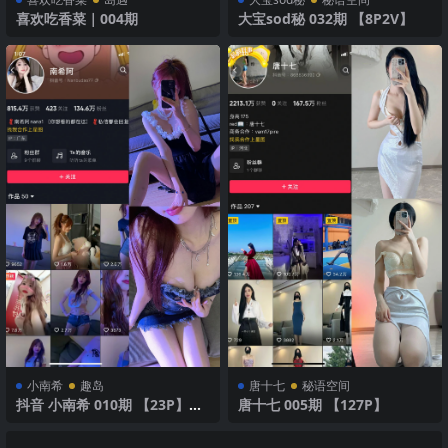
喜欢吃香菜｜004期
大宝sod秘 032期 【8P2V】
小南希
趣岛
唐十七
秘语空间
抖音 小南希 010期 【23P】最
唐十七 005期 【127P】
新至2025年