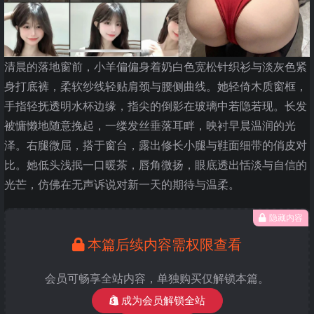
清晨的落地窗前，小羊偏偏身着奶白色宽松针织衫与淡灰色紧
身打底裤，柔软纱线轻贴肩颈与腰侧曲线。她轻倚木质窗框，
手指轻抚透明水杯边缘，指尖的倒影在玻璃中若隐若现。长发
被慵懒地随意挽起，一缕发丝垂落耳畔，映衬早晨温润的光
泽。右腿微屈，搭于窗台，露出修长小腿与鞋面细带的俏皮对
比。她低头浅抿一口暖茶，唇角微扬，眼底透出恬淡与自信的
光芒，仿佛在无声诉说对新一天的期待与温柔。
隐藏内容
本篇后续内容需权限查看
会员可畅享全站内容，单独购买仅解锁本篇。
成为会员解锁全站