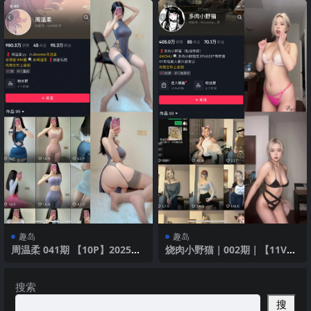
趣岛
趣岛
周温柔 041期 【10P】2025年
烧肉小野猫｜002期｜【11V4
最新版
P】
搜索
搜