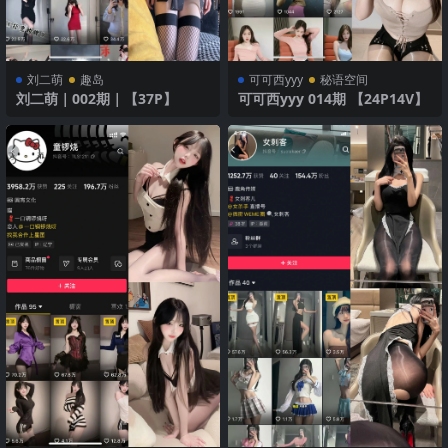
刘二萌
趣岛
可可西yyy
秘语空间
刘二萌｜002期｜【37P】
可可西yyy 014期 【24P14V】