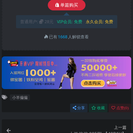
单篇购买
普通用户:
28元
VIP会员:
免费
永久会员:
免费
已有
1668
人解锁查看
小羊偏偏
分享
收藏
点赞(
0
)
上一篇