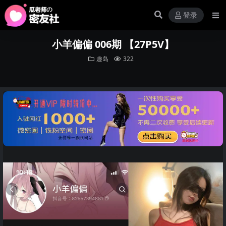
登录
小羊偏偏 006期 【27P5V】
趣岛
322