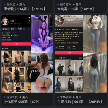
童锣烧
趣岛
秘语空间
趣岛
童锣烧｜014期｜【27P7V】
女刺客 025期 【14P1V】
秘语空间
趣岛
牛奶很乖
趣岛
小优优子 005期 【67P】
牛奶很乖｜001期｜【20P4V】