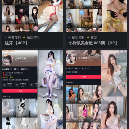
免费专区
秘语空间
秘语空间
趣岛
桂芬 【40P】
小厨娘美食记 005期 【9P】