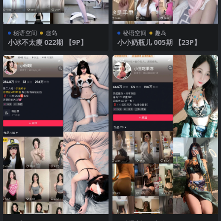
秘语空间
趣岛
秘语空间
趣岛
小冰不太瘦 022期 【9P】
小小奶瓶儿 005期 【23P】