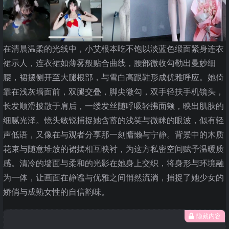
在清晨温柔的光线中，小艾根本吃不饱以淡蓝色缎面紧身连衣
裙示人，连衣裙如薄雾般贴合曲线，腰部微收勾勒出曼妙细
腰，裙摆侧开至大腿根部，与雪白高跟鞋形成优雅呼应。她倚
靠在浅灰墙面前，双腿交叠，脚尖微勾，双手轻扶手机镜头，
长发顺滑披散于肩后，一缕发丝随呼吸轻拂面颊，映出肌肤的
细腻光泽。镜头敏锐捕捉她含蓄的浅笑与微眯的眼波，似有轻
声低语，又像在与观者分享那一刻慵懒与宁静。背景中的木质
花束与随意堆放的裙摆相互映衬，为这方私密空间赋予温暖质
感。清冷的墙面与柔和的光影在她身上交织，将身形与环境融
为一体，让画面在静谧与优雅之间悄然流淌，捕捉了她少女的
娇俏与成熟女性的自信韵味。
隐藏内容