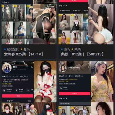
秘语空间
趣岛
趣岛
鹅鹅
女刺客 025期 【14P1V】
鹅鹅｜012期｜【58P21V】