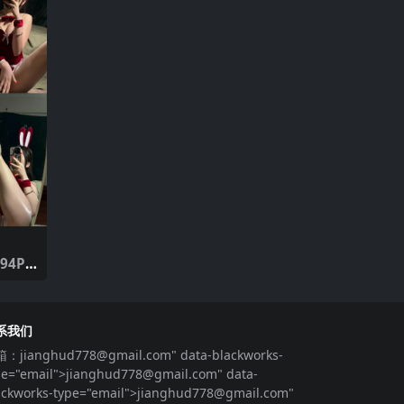
94P6
系我们
箱：
jianghud778@gmail.com
" data-blackworks-
pe="email">
jianghud778@gmail.com
" data-
ackworks-type="email">
jianghud778@gmail.com
"