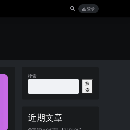
登录
搜索
搜
索
近期文章
兔宝妮to 047期 【21P10V】