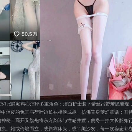
51张静帧精心演绎多重角色：洁白护士装下蕾丝吊带若隐若现
装中俏皮的兔耳与荷叶边长袜相映成趣，仿佛置身梦幻童话；哥
的神秘；高开叉旗袍将东方韵味与性感并置，侧身一抬大长腿如
切换。她或倚墙而立，或斜靠床头，或半跪沙发，每一次姿态都