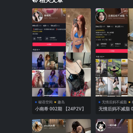
秘语空间
趣岛
无情后妈不减脂
小南希 002期 【24P2V】
无情后妈不减脂 002期
【71P2V】