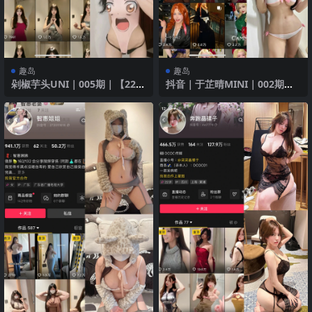
趣岛
趣岛
剁椒芋头UNI｜005期｜【22P
抖音｜于芷晴MINI｜002期｜
3V】
【127P】｜沙滩泳装