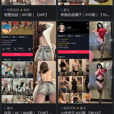
智慧姐姐
电鸽
趣岛
智慧姐姐｜007期｜【20P】
奔跑的晶骡子｜010期｜【100
P3V】
趣岛
秘语空间
趣岛
抖音｜VC｜004期｜【13P】学
小优优子 037期 【9P1V】