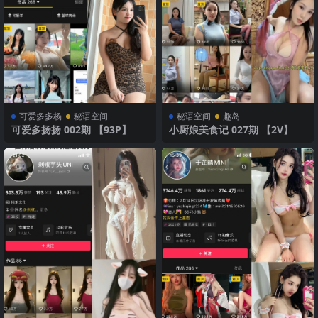
可爱多多杨
秘语空间
秘语空间
趣岛
可爱多扬扬 002期 【93P】
小厨娘美食记 027期 【2V】