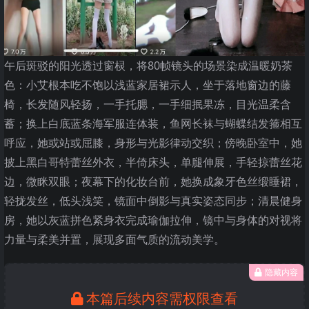
午后斑驳的阳光透过窗棂，将80帧镜头的场景染成温暖奶茶
色：小艾根本吃不饱以浅蓝家居裙示人，坐于落地窗边的藤
椅，长发随风轻扬，一手托腮，一手细抿果冻，目光温柔含
蓄；换上白底蓝条海军服连体装，鱼网长袜与蝴蝶结发箍相互
呼应，她或站或屈膝，身形与光影律动交织；傍晚卧室中，她
披上黑白哥特蕾丝外衣，半倚床头，单腿伸展，手轻掠蕾丝花
边，微眯双眼；夜幕下的化妆台前，她换成象牙色丝缎睡裙，
轻拢发丝，低头浅笑，镜面中倒影与真实姿态同步；清晨健身
房，她以灰蓝拼色紧身衣完成瑜伽拉伸，镜中与身体的对视将
力量与柔美并置，展现多面气质的流动美学。
隐藏内容
本篇后续内容需权限查看