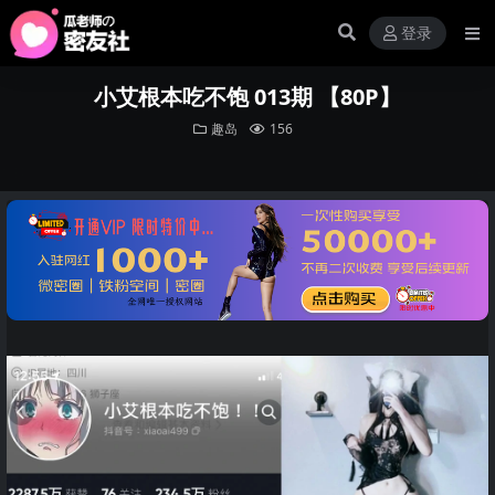
登录
小艾根本吃不饱 013期 【80P】
趣岛
156