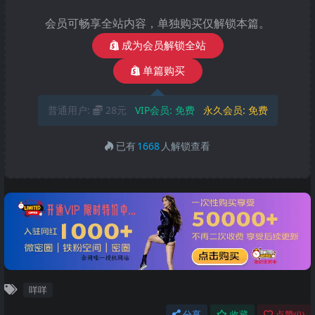
会员可畅享全站内容，单独购买仅解锁本篇。
成为会员解锁全站
单篇购买
普通用户:
28元
VIP会员:
免费
永久会员:
免费
已有
1668
人解锁查看
咩咩
分享
收藏
点赞(
0
)