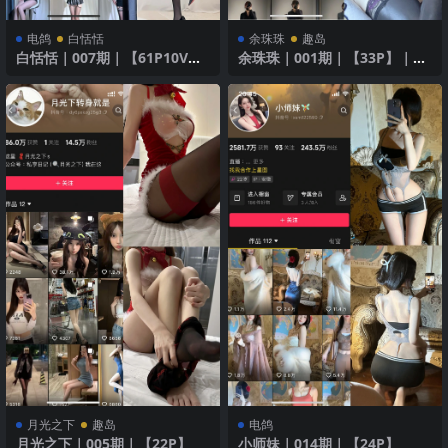
电鸽
白恬恬
余珠珠
趣岛
白恬恬｜007期｜【61P10V】
余珠珠｜001期｜【33P】｜黑
｜黑色性感诱惑
色蕾丝连衣裙
月光之下
趣岛
电鸽
月光之下｜005期｜【22P】
小师妹｜014期｜【24P】