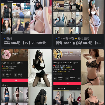
电鸽
Yooni有你喵
秘语空间
咩咩 006期 【7V】2025年最新
抖音 Yooni有你喵 007期 【50
版
P1V】 性感吊带装