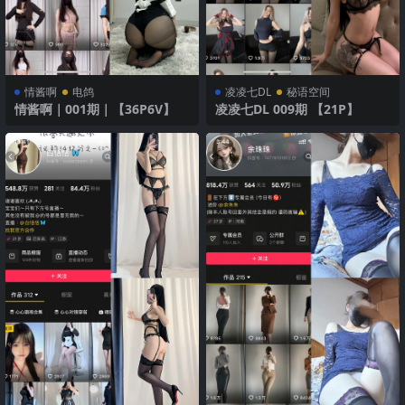
情酱啊
电鸽
凌凌七DL
秘语空间
情酱啊｜001期｜【36P6V】
凌凌七DL 009期 【21P】