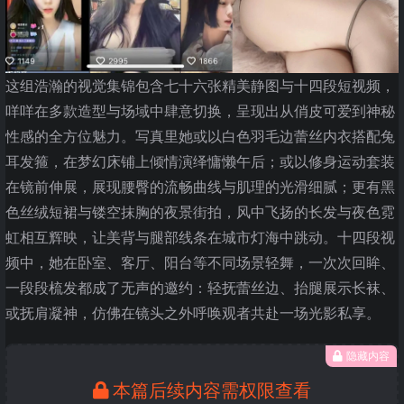
这组浩瀚的视觉集锦包含七十六张精美静图与十四段短视频，
咩咩在多款造型与场域中肆意切换，呈现出从俏皮可爱到神秘
性感的全方位魅力。写真里她或以白色羽毛边蕾丝内衣搭配兔
耳发箍，在梦幻床铺上倾情演绎慵懒午后；或以修身运动套装
在镜前伸展，展现腰臀的流畅曲线与肌理的光滑细腻；更有黑
色丝绒短裙与镂空抹胸的夜景街拍，风中飞扬的长发与夜色霓
虹相互辉映，让美背与腿部线条在城市灯海中跳动。十四段视
频中，她在卧室、客厅、阳台等不同场景轻舞，一次次回眸、
一段段梳发都成了无声的邀约：轻抚蕾丝边、抬腿展示长袜、
或抚肩凝神，仿佛在镜头之外呼唤观者共赴一场光影私享。
隐藏内容
本篇后续内容需权限查看