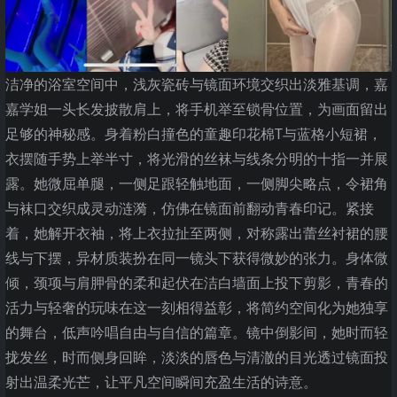
洁净的浴室空间中，浅灰瓷砖与镜面环境交织出淡雅基调，嘉
嘉学姐一头长发披散肩上，将手机举至锁骨位置，为画面留出
足够的神秘感。身着粉白撞色的童趣印花棉T与蓝格小短裙，
衣摆随手势上举半寸，将光滑的丝袜与线条分明的十指一并展
露。她微屈单腿，一侧足跟轻触地面，一侧脚尖略点，令裙角
与袜口交织成灵动涟漪，仿佛在镜面前翻动青春印记。紧接
着，她解开衣袖，将上衣拉扯至两侧，对称露出蕾丝衬裙的腰
线与下摆，异材质装扮在同一镜头下获得微妙的张力。身体微
倾，颈项与肩胛骨的柔和起伏在洁白墙面上投下剪影，青春的
活力与轻奢的玩味在这一刻相得益彰，将简约空间化为她独享
的舞台，低声吟唱自由与自信的篇章。镜中倒影间，她时而轻
拢发丝，时而侧身回眸，淡淡的唇色与清澈的目光透过镜面投
射出温柔光芒，让平凡空间瞬间充盈生活的诗意。