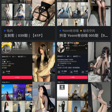
电鸽
Yooni有你喵
秘语空间
女刺客｜039期｜【41P】
抖音 Yooni有你喵 005期 【99
P】 性感红裙