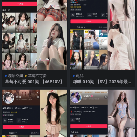
秘语空间
草莓不可爱
电鸽
草莓不可爱 001期 【46P10V】
咩咩 010期 【8V】2025年最新
版