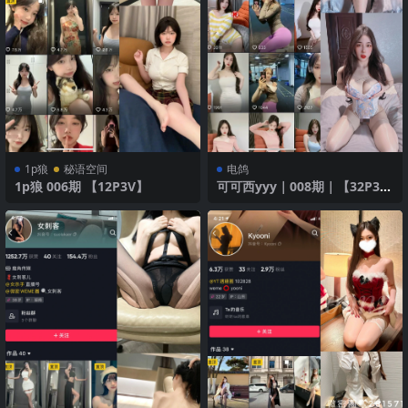
1p狼
秘语空间
电鸽
1p狼 006期 【12P3V】
可可西yyy｜008期｜【32P3
V】