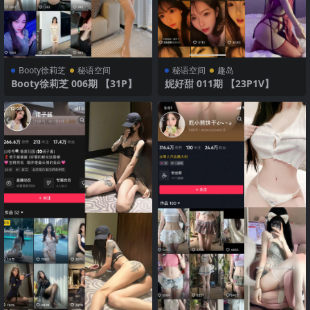
Booty徐莉芝
秘语空间
秘语空间
趣岛
Booty徐莉芝 006期 【31P】
妮好甜 011期 【23P1V】