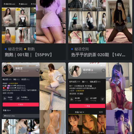
秘语空间
鹅鹅
秘语空间
鹅鹅｜001期｜【55P9V】
热乎乎的奶茶 020期 【14V】2
025年最新版