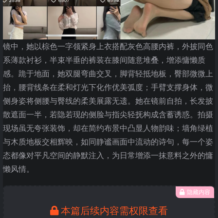
镜中，她以棕色一字领紧身上衣搭配灰色高腰内裤，外披同色
系薄款衬衫，半束半垂的裤装在膝间随意堆叠，增添慵懒质
感。跪于地面，她双腿弯曲交叉，脚背轻抵地板，臀部微微上
抬，腰背线条在柔和灯光下化作优美弧度；手臂支撑身体，微
侧身姿将侧腰与臀线的柔美展露无遗。她在镜前自拍，长发披
散遮面一半，若隐若现的侧脸与指尖轻抚构成含蓄诱惑。拍摄
现场虽无夸张装饰，却在简约布景中凸显人物韵味；墙角绿植
与木质地板交相辉映，如同静谧画面中流动的诗句，每一个姿
态都像对平凡空间的静默注入，为日常增添一抹意料之外的慵
懒风情。
隐藏内容
本篇后续内容需权限查看