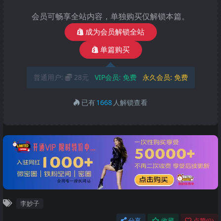
会员可畅享全站内容，单独购买仅解锁本篇。
成为会员解锁全站
单篇购买
普通用户:
28元
VIP会员:
免费
永久会员:
免费
已有
1668
人解锁查看
李妙子
分享
收藏
点赞(
0
)