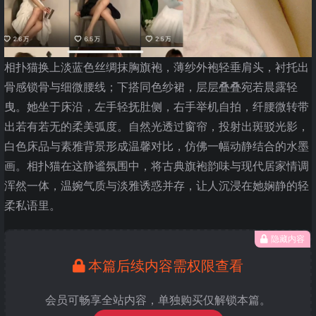
相扑猫换上淡蓝色丝绸抹胸旗袍，薄纱外袍轻垂肩头，衬托出
骨感锁骨与细微腰线；下搭同色纱裙，层层叠叠宛若晨露轻
曳。她坐于床沿，左手轻抚肚侧，右手举机自拍，纤腰微转带
出若有若无的柔美弧度。自然光透过窗帘，投射出斑驳光影，
白色床品与素雅背景形成温馨对比，仿佛一幅动静结合的水墨
画。相扑猫在这静谧氛围中，将古典旗袍韵味与现代居家情调
浑然一体，温婉气质与淡雅诱惑并存，让人沉浸在她娴静的轻
柔私语里。
隐藏内容
本篇后续内容需权限查看
会员可畅享全站内容，单独购买仅解锁本篇。