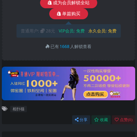
成为会员解锁全站
单篇购买
普通用户:
28元
VIP会员:
免费
永久会员:
免费
已有
1668
人解锁查看
相扑猫
分享
收藏
点赞(
0
)