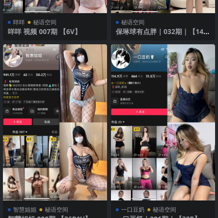
咩咩
秘语空间
秘语空间
咩咩 视频 007期 【6V】
保琳球有点胖｜032期｜【14
P】
智慧姐姐
秘语空间
一口豆奶
秘语空间