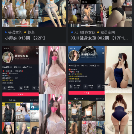
秘语空间
趣岛
XLH健身女孩
秘语空间
小师妹 013期 【22P】
XLH健身女孩 002期 【17P17
V】