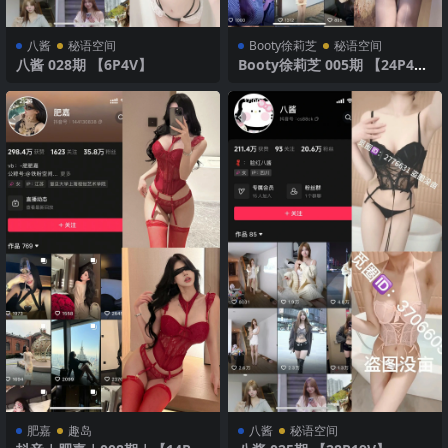
八酱
秘语空间
Booty徐莉芝
秘语空间
八酱 028期 【6P4V】
Booty徐莉芝 005期 【24P4
V】
肥嘉
趣岛
八酱
秘语空间