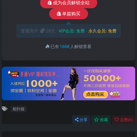
成为会员解锁全站
单篇购买
普通用户:
28元
VIP会员:
免费
永久会员:
免费
已有
1668
人解锁查看
相扑猫
分享
收藏
点赞(
0
)