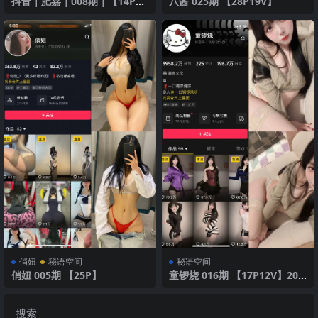
抖音｜肥嘉｜008期｜【14P1
八酱 025期 【28P19V】
V】｜红色蕾丝内衣
俏妞
秘语空间
秘语空间
俏妞 005期 【25P】
童锣烧 016期 【17P12V】202
5年最新版
搜索