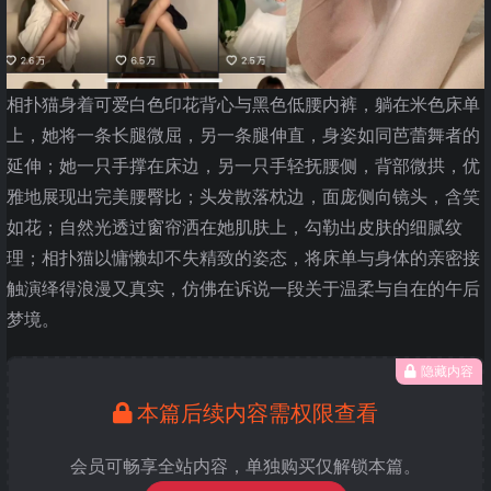
相扑猫身着可爱白色印花背心与黑色低腰内裤，躺在米色床单
上，她将一条长腿微屈，另一条腿伸直，身姿如同芭蕾舞者的
延伸；她一只手撑在床边，另一只手轻抚腰侧，背部微拱，优
雅地展现出完美腰臀比；头发散落枕边，面庞侧向镜头，含笑
如花；自然光透过窗帘洒在她肌肤上，勾勒出皮肤的细腻纹
理；相扑猫以慵懒却不失精致的姿态，将床单与身体的亲密接
触演绎得浪漫又真实，仿佛在诉说一段关于温柔与自在的午后
梦境。
隐藏内容
本篇后续内容需权限查看
会员可畅享全站内容，单独购买仅解锁本篇。