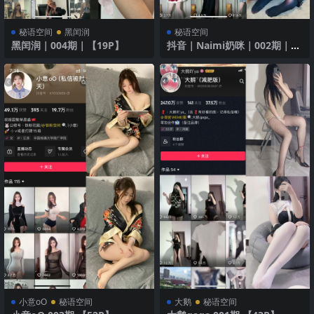
秘语空间
黑闰润
秘语空间
黑闰润｜004期｜【19P】
抖音｜Naimi奶咪｜002期｜
【42P】｜花朵连衣裙
小意oO
秘语空间
大鹅
秘语空间