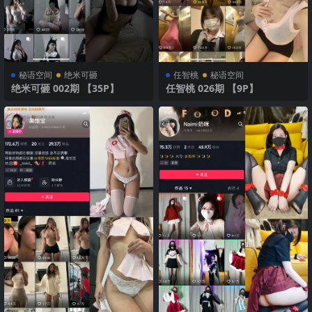
秘语空间
绝米可砸
任智桃
秘语空间
绝米可砸 002期 【35P】
任智桃 026期 【9P】