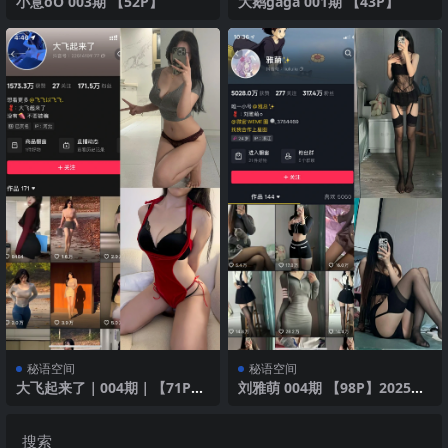
小意oO 003期 【52P】
大鹅gaga 001期 【43P】
秘语空间
秘语空间
大飞起来了｜004期｜【71P13
刘雅萌 004期 【98P】2025年
V】
最新版
搜索