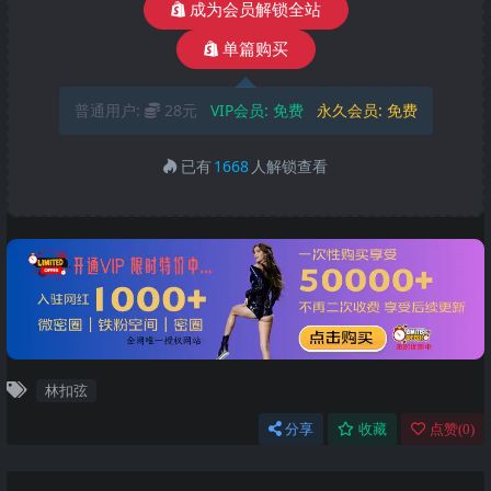
成为会员解锁全站
单篇购买
普通用户:
28元
VIP会员:
免费
永久会员:
免费
已有
1668
人解锁查看
林扣弦
分享
收藏
点赞(
0
)