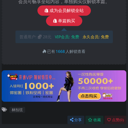
会员可畅享全站内容，单独购买仅解锁本篇。
成为会员解锁全站
单篇购买
普通用户:
28元
VIP会员:
免费
永久会员:
免费
已有
1668
人解锁查看
林扣弦
分享
收藏
点赞(
0
)