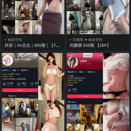
秘语空间
刘雅萌
秘语空间
抖音｜its北北｜005期｜【76
刘雅萌 030期 【25P】
P】｜复古棕色紧身裙