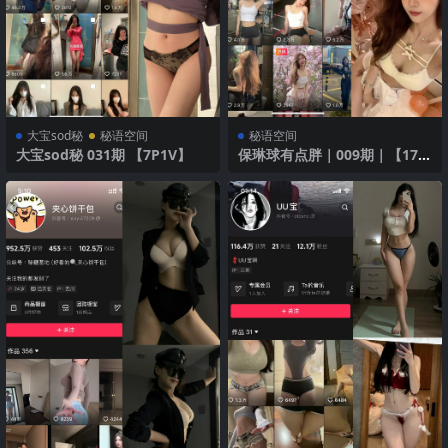
大宝sod秘
秘语空间
秘语空间
大宝sod秘 031期 【7P1V】
保琳球有点胖｜009期｜【17
P】