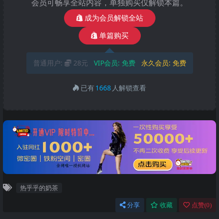
会员可畅享全站内容，单独购买仅解锁本篇。
成为会员解锁全站
单篇购买
普通用户:
28元
VIP会员:
免费
永久会员:
免费
已有
1668
人解锁查看
热乎乎的奶茶
分享
收藏
点赞(
0
)