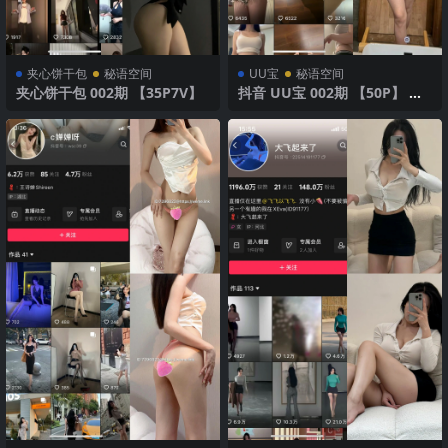
夹心饼干包
秘语空间
UU宝
秘语空间
夹心饼干包 002期 【35P7V】
抖音 UU宝 002期 【50P】 性
感内衣