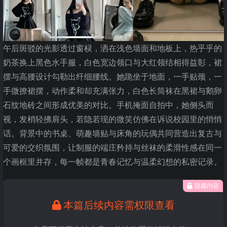
午后斑驳的光影透过窗棂，洒在浅色墙面和地板上，热乎乎的
奶茶换上黑色水手服，白色宽边领口与大红领结相得益彰，裙
摆与高腰设计勾勒出纤细腰线。她跪坐于地面，一手贴颈，一
手微撩裙摆，动作柔和却充满张力，白色长筒袜在黑裙与鹅卵
石纹地砖之间形成优美的对比。手机掩面自拍中，她侧头而
视，发梢轻拂肩头，若隐若现的微笑仿佛在诉说校园里的悄悄
话。背景中的书桌、萌趣墙贴与床角的玩偶共同营造出复古与
可爱的交织氛围，让制服的端庄矜持与丝袜的柔滑性感在同一
个画框里并存，每一帧都是青春记忆与温柔幻想的私密记录。
隐藏内容
本篇后续内容需权限查看