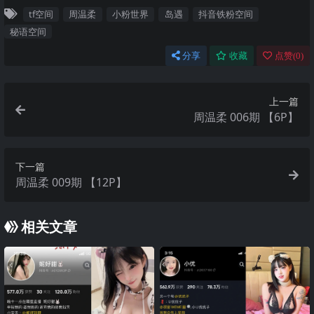
tf空间
周温柔
小粉世界
岛遇
抖音铁粉空间
秘语空间
分享
收藏
点赞(
0
)
上一篇
周温柔 006期 【6P】
下一篇
周温柔 009期 【12P】
相关文章