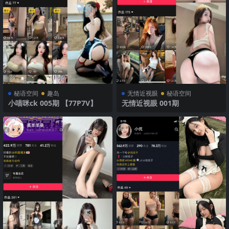
秘语空间
趣岛
无情近视眼
秘语空间
小喵咪ck 005期 【77P7V】
无情近视眼 001期