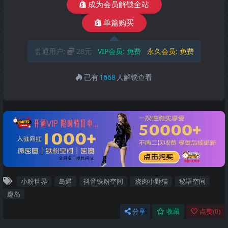
成为会员解锁全站
单篇购买
普通用户:
28元
VIP会员:
免费
永久会员:
免费
已有
1668
人解锁查看
小粉世界
岛遇
抖音铁粉空间
烧肉小野猫
秘语空间
趣岛
分享
收藏
点赞(
0
)