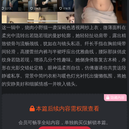
这一辑中，烧肉小野猫一袭深褐色透视网纱上衣，微薄面料在
柔光中流转出若隐若现的曼妙轮廓，她轻轻扯动肩带，露出精
致锁骨与流畅颈线，犹如在与镜头私语。纤长手指在胸前绳带
间轻滑，高腰蕾丝内裤与半裙呼应出优雅曲线，腰际那抹俏皮
纹身若隐若现，增添几分个性趣味。她侧身倚靠复古木椅，身
形在光影交错处定格，眼神温柔而自信，仿佛邀请你共赏这段
静谧私享。背景中简约衣柜与暖色灯光衬托出慵懒氛围，将她
的安静美好和细腻情感一并映入镜头。
隐藏内容
本篇后续内容需权限查看
会员可畅享全站内容，单独购买仅解锁本篇。