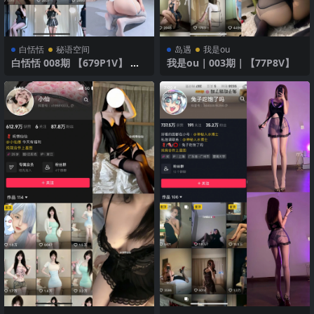
白恬恬
秘语空间
岛遇
我是ou
白恬恬 008期 【679P1V】 灰
我是ou｜003期｜【77P8V】
色诱惑