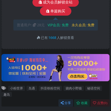
成为会员解锁全站
单篇购买
普通用户:
28元
VIP会员:
免费
永久会员:
免费
已有
1668
人解锁查看
小粉世界
岛遇
抖音铁粉空间
烧肉小野猫
秘语空间
趣岛
分享
收藏
点赞(
0
)