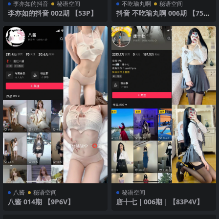
李亦如的抖音
秘语空间
不吃瑜丸啊
秘语空间
李亦如的抖音 002期 【53P】
抖音 不吃瑜丸啊 006期 【75P
5V】 性感学姐
八酱
秘语空间
秘语空间
八酱 014期 【9P6V】
唐十七｜006期｜【83P4V】