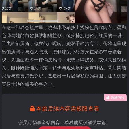
在这一组动态短片里，烧肉小野猫换上浅粉色蕾丝内衣，柔和
色泽与她的白皙肌肤相得益彰；镜头捕捉她轻启红唇的一瞬，
舌尖轻触唇角，似在低声呢喃。她双手轻抬肩带，优雅地呈现
出饱满胸型与迷人腰线，腰侧那朵小巧纹身在光影中若隐若
现，为画面增添一抹俏皮风情。她或回眸浅笑，或侧头凝视镜
头，眼神既慵懒又坚定，仿佛与观众展开无声对话。背后简洁
家居与暖黄灯光交织，营造出一片温馨私密的氛围，让人仿佛
置身于她的甜美心事之中。
隐藏内容
本篇后续内容需权限查看
会员可畅享全站内容，单独购买仅解锁本篇。