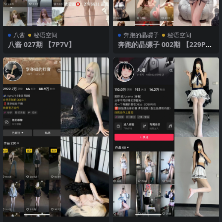
八酱
秘语空间
奔跑的晶骡子
秘语空间
八酱 027期 【7P7V】
奔跑的晶骡子 002期 【229P4
V】