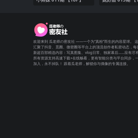
欢迎来到 瓜老师の密友社 ——一个为“真粉”而生的内容星球。 
汇聚了抖音、觅圈、微密圈等平台上的顶流创作者私密动态，每
新超百部精选内容：写真图集、vlog日常、独家幕后……应有尽
所有资源支持高速下载+在线畅看，更有智能分类与平台同步，
加入，永不掉队！ 跟着瓜老师，解锁你与偶像的专属连接。