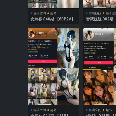
秘语空间
趣岛
智慧姐姐
秘语空
女刺客 040期 【60P2V】
智慧姐姐 002期 【36P1
V】
秘语空间
趣岛
秘语空间
趣岛
小师妹 011期 【18P】
妮好甜 015期 【