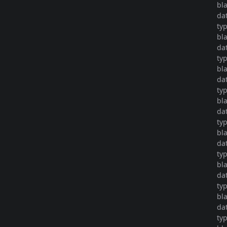
bl
da
ty
bl
da
ty
bl
da
ty
bl
da
ty
bl
da
ty
bl
da
ty
bl
da
ty