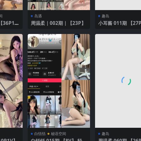
间
岛遇
趣岛
周温柔｜002期｜【23P】
小耳酱 011期 【2
白恬恬
秘语空间
趣岛
10P1V】
白恬恬 015期 【8V】 轻盈
周温柔 060期 【26P】20