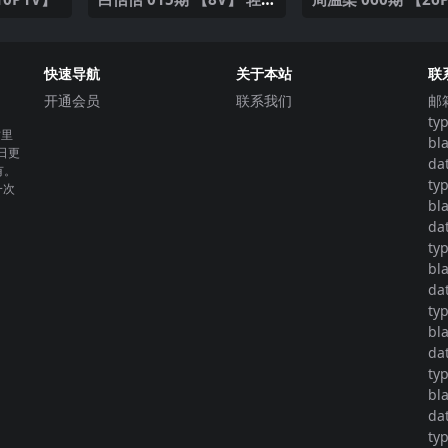
诱惑
25年最新版
快速导航
关于本站
联
开通会员
联系我们
邮
ty
这里
bl
日更
da
有。
ty
一次
bl
da
ty
bl
da
ty
bl
da
ty
bl
da
ty