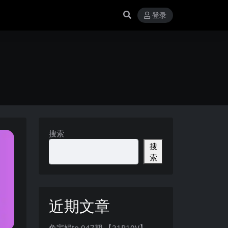
登录
搜索
搜
索
近期文章
兔宝妮to 047期 【21P10V】