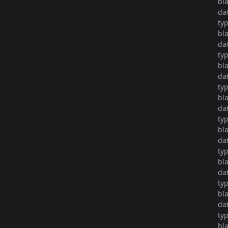
bl
da
ty
bl
da
ty
bl
da
ty
bl
da
ty
bl
da
ty
bl
da
ty
bl
da
ty
bl