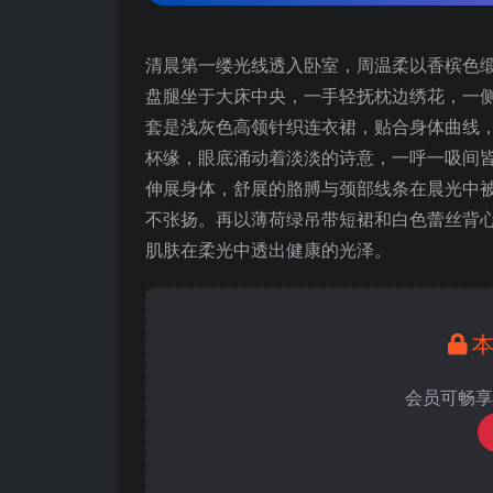
清晨第一缕光线透入卧室，周温柔以香槟色
盘腿坐于大床中央，一手轻抚枕边绣花，一
套是浅灰色高领针织连衣裙，贴合身体曲线
杯缘，眼底涌动着淡淡的诗意，一呼一吸间
伸展身体，舒展的胳膊与颈部线条在晨光中
不张扬。再以薄荷绿吊带短裙和白色蕾丝背
肌肤在柔光中透出健康的光泽。
会员可畅享