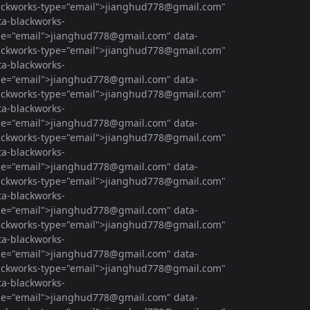
ackworks-type="email">
jianghud778@gmail.com
"
ta-blackworks-
pe="email">
jianghud778@gmail.com
" data-
ackworks-type="email">
jianghud778@gmail.com
"
ta-blackworks-
pe="email">
jianghud778@gmail.com
" data-
ackworks-type="email">
jianghud778@gmail.com
"
ta-blackworks-
pe="email">
jianghud778@gmail.com
" data-
ackworks-type="email">
jianghud778@gmail.com
"
ta-blackworks-
pe="email">
jianghud778@gmail.com
" data-
ackworks-type="email">
jianghud778@gmail.com
"
ta-blackworks-
pe="email">
jianghud778@gmail.com
" data-
ackworks-type="email">
jianghud778@gmail.com
"
ta-blackworks-
pe="email">
jianghud778@gmail.com
" data-
ackworks-type="email">
jianghud778@gmail.com
"
ta-blackworks-
pe="email">
jianghud778@gmail.com
" data-