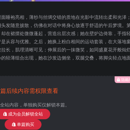
缎面睡袍亮相，薄纱与丝绸交错的质地在光影中流转出柔和光泽
侧头发随意披散，仿佛在对话中将身心放逐于舒适的午后梦境。
，却在裙摆处微微蓬起，营造出层次感；她在壁炉边倚靠，手指
皆是从容与优雅。之后，她换上粉白相间的运动套装，在大落地
被拉长，肌理清晰可见；伸展后的一抹微笑，如同盛夏花开般灿
心的轻薄组合出现，她在沙发边侧坐，双腿交叠，将脚尖轻点地
隐藏
本篇后续内容需权限查看
全站内容，单独购买仅解锁本篇。
成为会员解锁全站
单篇购买