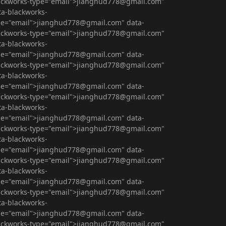
ackworks-type="email">
jianghud778@gmail.com
"
ta-blackworks-
pe="email">
jianghud778@gmail.com
" data-
ackworks-type="email">
jianghud778@gmail.com
"
ta-blackworks-
pe="email">
jianghud778@gmail.com
" data-
ackworks-type="email">
jianghud778@gmail.com
"
ta-blackworks-
pe="email">
jianghud778@gmail.com
" data-
ackworks-type="email">
jianghud778@gmail.com
"
ta-blackworks-
pe="email">
jianghud778@gmail.com
" data-
ackworks-type="email">
jianghud778@gmail.com
"
ta-blackworks-
pe="email">
jianghud778@gmail.com
" data-
ackworks-type="email">
jianghud778@gmail.com
"
ta-blackworks-
pe="email">
jianghud778@gmail.com
" data-
ackworks-type="email">
jianghud778@gmail.com
"
ta-blackworks-
pe="email">
jianghud778@gmail.com
" data-
ackworks-type="email">
jianghud778@gmail.com
"