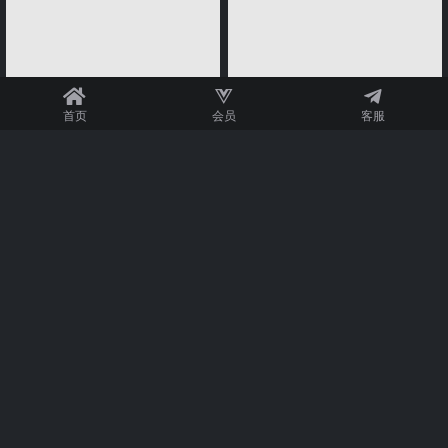
首页
会员
客服
秘语空间
秘语空间
热乎乎的奶茶 007期 【12P】2
热乎乎的奶茶 006期 【18P】2
025年最新版
025年最新版