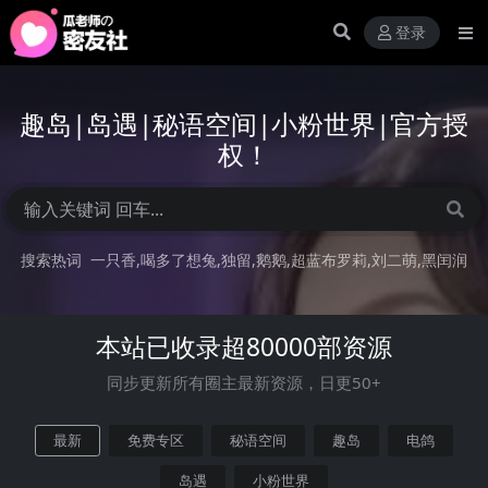
登录
趣岛|岛遇|秘语空间|小粉世界|官方授
权！
搜索热词
一只香
喝多了想兔
独留
鹅鹅
超蓝布罗莉
刘二萌
黑闰润
本站已收录超80000部资源
同步更新所有圈主最新资源，日更50+
最新
免费专区
秘语空间
趣岛
电鸽
岛遇
小粉世界